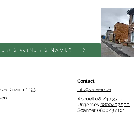
ment à VetNam à NAMUR
Contact
 de Dinant n°1193
info@vetwep.be
ion
​Accueil
081/40.33.00
Urgences
0800/37.500
Scanner
0800/37.101