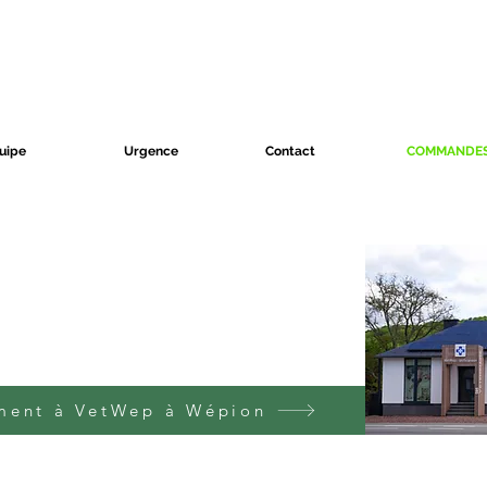
uipe
Urgence
Contact
COMMANDE
ment à VetWep à Wépion