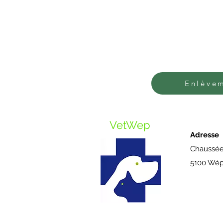
Enlève
VetWep
Adresse
Chaussée
5100 Wép