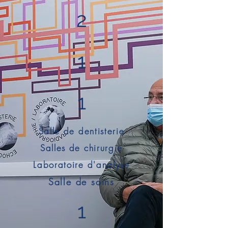
2
1
1
Salle de dentisterie
Salles de chirurgie
Laboratoire d'analyse
Salle de soins
1