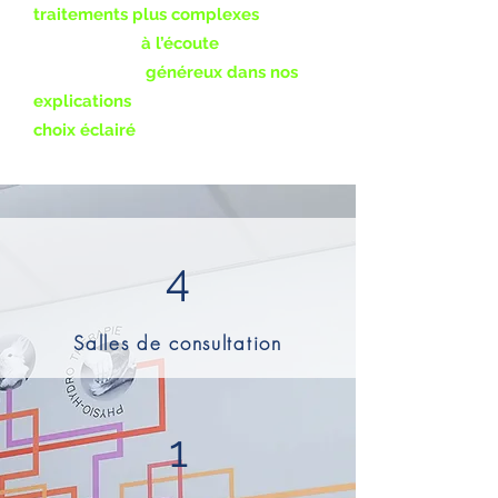
traitements plus complexes
, nous
nous voulons
à l’écoute
du
propriétaire et
généreux dans nos
explications
, afin de lui offrir un
choix éclairé
de traitements pour
son compagnon à quatre pattes.
4
Salles de consultation
1