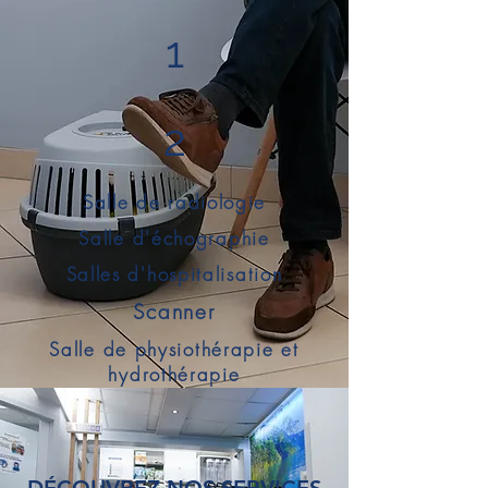
1
2
Salle de radiologie
Salle d'échographie
Salles d'hospitalisation
Scanner
Salle de physiothérapie et
hydrothérapie