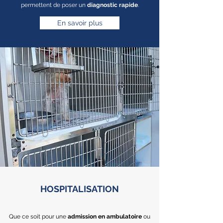
permettent de poser un
diagnostic rapide
.
En savoir plus
HOSPITALISATION
Que ce soit pour une
admission en ambulatoire
ou