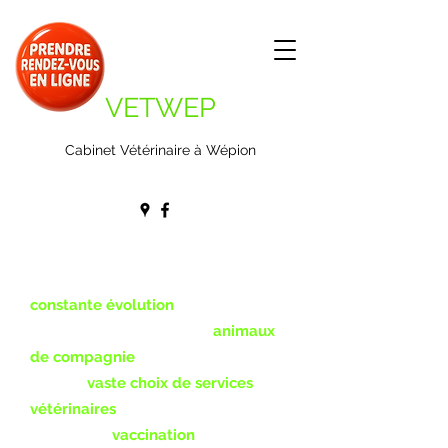
VETWEP
Cabinet Vétérinaire à Wépion
La médecine vétérinaire, tout
comme la médecine humaine, est en
constante évolution
.
Destiné au traitement des
animaux
de compagnie
, notre cabinet vise à
offrir un
vaste choix de services
vétérinaires
.
Allant de la
vaccination
à des